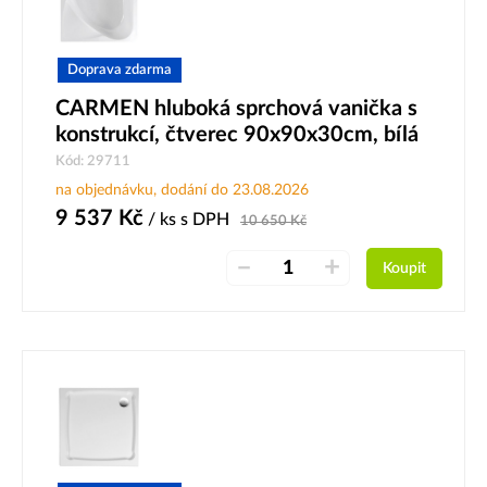
Doprava zdarma
CARMEN hluboká sprchová vanička s
konstrukcí, čtverec 90x90x30cm, bílá
Kód: 29711
na objednávku, dodání do 23.08.2026
9 537
Kč
/ ks
s DPH
10 650
Kč
–
+
Koupit