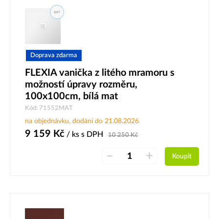
Doprava zdarma
FLEXIA vanička z litého mramoru s
možností úpravy rozměru,
100x100cm, bílá mat
Kód: 71552MAT
na objednávku, dodání do 21.08.2026
9 159
Kč
/ ks
s DPH
10 250
Kč
–
+
Koupit