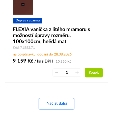
Doprava zdarma
FLEXIA vanička z litého mramoru s
možností úpravy rozměru,
100x100cm, hnědá mat
Kód: 71552.71
na objednávku, dodání do 28.08.2026
9 159
Kč
/ ks
s DPH
10 250
Kč
–
+
Koupit
Načíst další