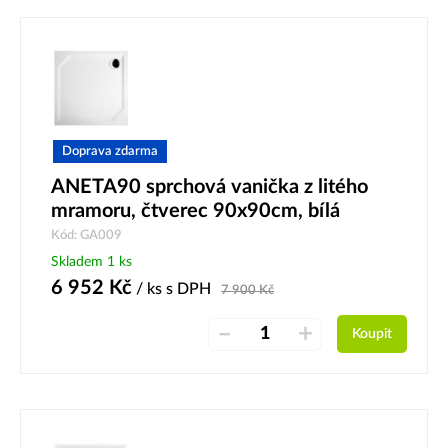
Doprava zdarma
ANETA90 sprchová vanička z litého
mramoru, čtverec 90x90cm, bílá
Kód: GA009
Skladem 1 ks
6 952
Kč
/ ks
s DPH
7 900
Kč
–
+
Koupit