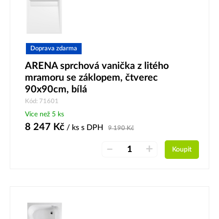
Doprava zdarma
ARENA sprchová vanička z litého
mramoru se záklopem, čtverec
90x90cm, bílá
Kód: 71601
Více než 5 ks
8 247
Kč
/ ks
s DPH
9 190
Kč
–
+
Koupit