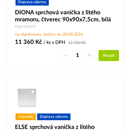
Doprava zdarma
DIONA sprchová vanička z litého
mramoru, čtverec 90x90x7,5cm, bílá
Kód: GD009
na objednávku, dodání do 28.08.2026
11 360
Kč
/ ks
s DPH
12 950
Kč
–
+
Koupit
Výprodej
Doprava zdarma
ELSE sprchová vanička z litého