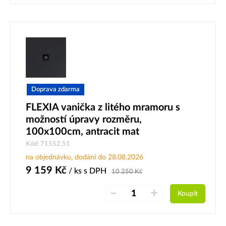
Doprava zdarma
FLEXIA vanička z litého mramoru s
možností úpravy rozměru,
100x100cm, antracit mat
Kód: 71552.51
na objednávku, dodání do 28.08.2026
9 159
Kč
/ ks
s DPH
10 250
Kč
–
+
Koupit