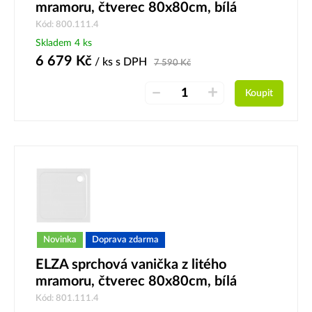
mramoru, čtverec 80x80cm, bílá
Kód: 800.111.4
Skladem 4 ks
6 679
Kč
/ ks
s DPH
7 590
Kč
–
+
Koupit
Novinka
Doprava zdarma
ELZA sprchová vanička z litého
mramoru, čtverec 80x80cm, bílá
Kód: 801.111.4