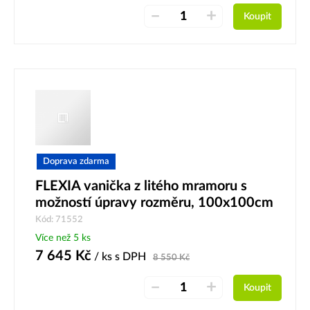
–
+
Koupit
Doprava zdarma
FLEXIA vanička z litého mramoru s
možností úpravy rozměru, 100x100cm
Kód: 71552
Více než 5 ks
7 645
Kč
/ ks
s DPH
8 550
Kč
–
+
Koupit