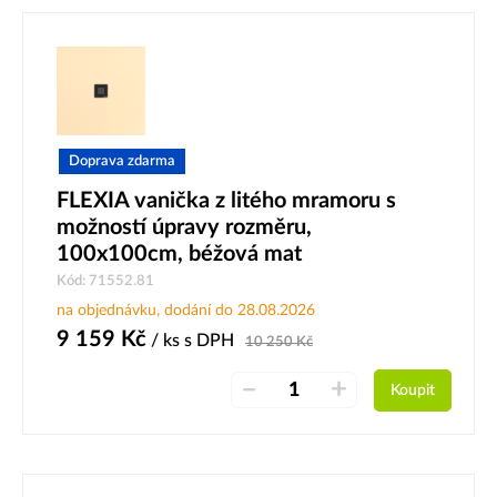
Doprava zdarma
FLEXIA vanička z litého mramoru s
možností úpravy rozměru,
100x100cm, béžová mat
Kód: 71552.81
na objednávku, dodání do 28.08.2026
9 159
Kč
/ ks
s DPH
10 250
Kč
–
+
Koupit