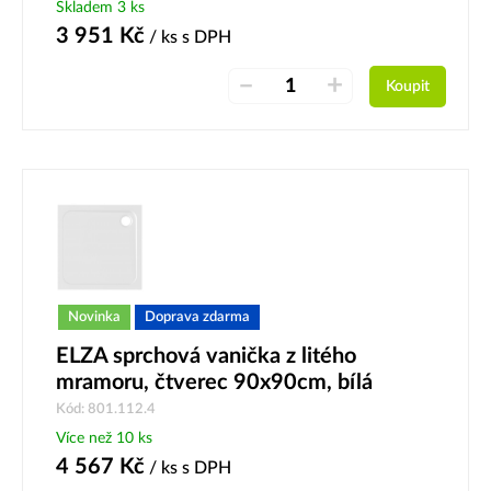
Skladem 3 ks
3 951
Kč
/ ks
s DPH
–
+
Koupit
Novinka
Doprava zdarma
ELZA sprchová vanička z litého
mramoru, čtverec 90x90cm, bílá
Kód: 801.112.4
Více než 10 ks
4 567
Kč
/ ks
s DPH