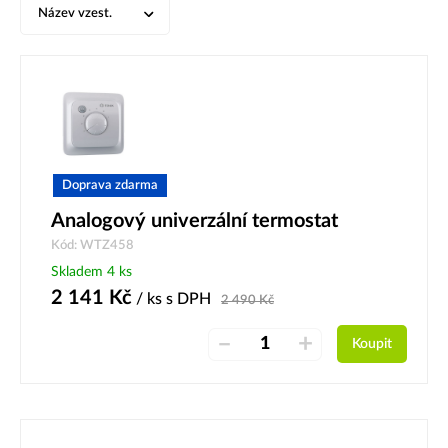
Název vzest.
Doprava zdarma
Analogový univerzální termostat
Kód: WTZ458
Skladem 4 ks
2 141
Kč
/ ks
s DPH
2 490
Kč
–
+
Koupit