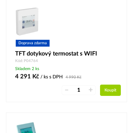
Doprava zdarma
TFT dotykový termostat s WIFI
Kód: P04764
Skladem 2 ks
4 291
Kč
/ ks
s DPH
4 990
Kč
–
+
Koupit