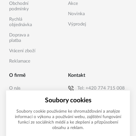
Obchodní
Akce
podmínky
Novinka
Rychlá
Výprodej
objednávka
Doprava a
platba
Vrácení zboží
Reklamace
O firmě
Kontakt
O nás
Tel:
+420 774 715 008
Kontakty
E-mail:
info@sanea.cz
Soubory cookies
Soubory cookie používáme ke shromažďování a analýze
informací o výkonu a používání webu, zajištění fungování
Možnosti platby
funkcí ze sociálních médií a ke zlepšení a přizpůsobení
obsahu a reklam.