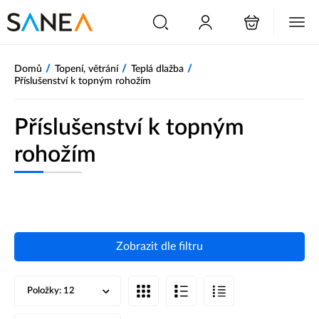
/
/
/
Domů
Topení, větrání
Teplá dlažba
Příslušenství k topným rohožím
Příslušenství k topným
rohožím
Zobrazit dle filtru
Položky:
12