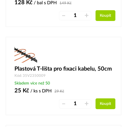
128
Kč
/ bal
s DPH
149
Kč
–
+
Koupit
Plastová T-lišta pro fixaci kabelu, 50cm
Kód: 35V2350009
Skladem více než 50
25
Kč
/ ks
s DPH
29
Kč
–
+
Koupit