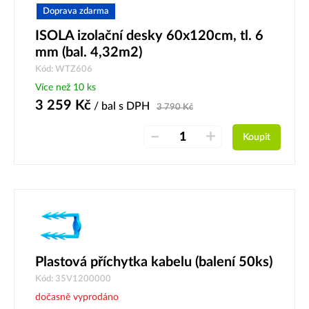
Doprava zdarma
ISOLA izolační desky 60x120cm, tl. 6
mm (bal. 4,32m2)
Kód: WTZ606
Více než 10 ks
3 259
Kč
/ bal
s DPH
3 790
Kč
–
+
Koupit
Plastová příchytka kabelu (balení 50ks)
Kód: 35V1200000
dočasně vyprodáno