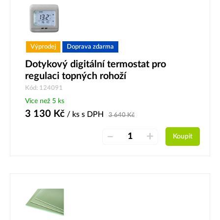
Výprodej
Doprava zdarma
Dotykový digitální termostat pro
regulaci topných rohoží
Kód: 124091
Více než 5 ks
3 130
Kč
/ ks
s DPH
3 640
Kč
–
+
Koupit