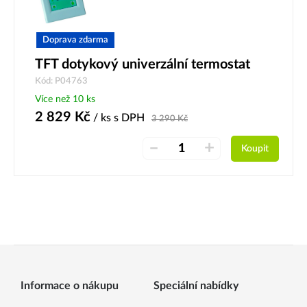
Doprava zdarma
TFT dotykový univerzální termostat
Kód: P04763
Více než 10 ks
2 829
Kč
/ ks
s DPH
3 290
Kč
–
+
Koupit
Informace o nákupu
Speciální nabídky