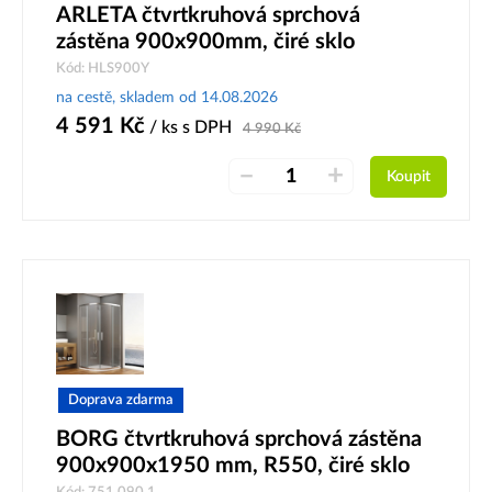
ARLETA čtvrtkruhová sprchová
zástěna 900x900mm, čiré sklo
Kód: HLS900Y
na cestě, skladem od 14.08.2026
4 591
Kč
/ ks
s DPH
4 990
Kč
–
+
Koupit
Doprava zdarma
BORG čtvrtkruhová sprchová zástěna
900x900x1950 mm, R550, čiré sklo