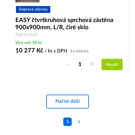
Doprava zdarma
EASY čtvrtkruhová sprchová zástěna
900x900mm, L/R, čiré sklo
Kód: EL2615
Více než 10 ks
10 277
Kč
/ ks
s DPH
11 490
Kč
–
+
Koupit
Načíst další
1