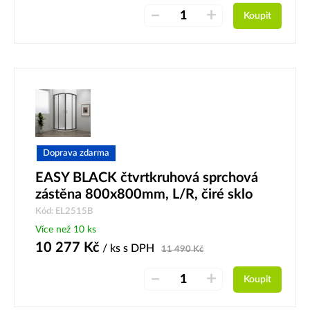
–
+
Koupit
Doprava zdarma
EASY BLACK čtvrtkruhová sprchová
zástěna 800x800mm, L/R, čiré sklo
Kód: EL2515B
Více než 10 ks
10 277
Kč
/ ks
s DPH
11 490
Kč
–
+
Koupit