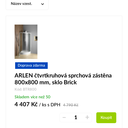
Název vzest.
Doprava zdarma
ARLEN čtvrtkruhová sprchová zástěna
800x800 mm, sklo Brick
Kód: BTR800
Skladem více než 50
4 407
Kč
/ ks
s DPH
4 790
Kč
–
+
Koupit