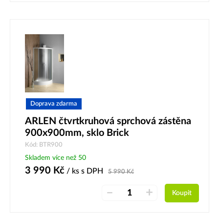
Doprava zdarma
ARLEN čtvrtkruhová sprchová zástěna
900x900mm, sklo Brick
Kód: BTR900
Skladem více než 50
3 990
Kč
/ ks
s DPH
5 990
Kč
–
+
Koupit