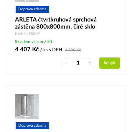
Doprava zdarma
ARLETA čtvrtkruhová sprchová
zástěna 800x800mm, čiré sklo
Kód: HLS800Y
Skladem více než 50
4 407
Kč
/ ks
s DPH
4 790
Kč
–
+
Koupit
Doprava zdarma