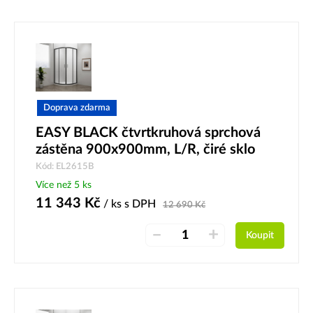
Doprava zdarma
EASY BLACK čtvrtkruhová sprchová
zástěna 900x900mm, L/R, čiré sklo
Kód: EL2615B
Více než 5 ks
11 343
Kč
/ ks
s DPH
12 690
Kč
–
+
Koupit