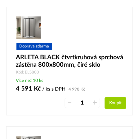
Doprava zdarma
ARLETA BLACK čtvrtkruhová sprchová
zástěna 800x800mm, čiré sklo
Kód: BLS800
Více než 10 ks
4 591
Kč
/ ks
s DPH
4 990
Kč
–
+
Koupit