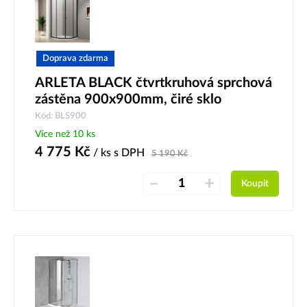
Doprava zdarma
ARLETA BLACK čtvrtkruhová sprchová
zástěna 900x900mm, čiré sklo
Kód: BLS900
Více než 10 ks
4 775
Kč
/ ks
s DPH
5 190
Kč
–
+
Koupit