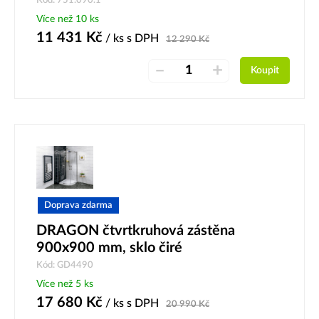
Kód: 751.090.1
Více než 10 ks
11 431
Kč
/ ks
s DPH
12 290
Kč
–
+
Koupit
Doprava zdarma
DRAGON čtvrtkruhová zástěna
900x900 mm, sklo čiré
Kód: GD4490
Více než 5 ks
17 680
Kč
/ ks
s DPH
20 990
Kč