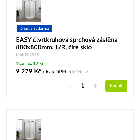
Doprava zdarma
EASY čtvrtkruhová sprchová zástěna
800x800mm, L/R, čiré sklo
Kód: EL2515
Více než 10 ks
9 279
Kč
/ ks
s DPH
10 390
Kč
–
+
Koupit