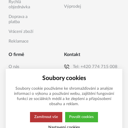
Rychlá
Výprodej
objednávka
Doprava a
platba
Vrácení zboží
Reklamace
O firmě
Kontakt
O nás
Tel:
+420 774 715 008
Kontakty
E-mail:
info@sanea.cz
Soubory cookies
Soubory cookie používáme ke shromažďování a analýze
informací o výkonu a používání webu, zajištění fungování
Možnosti platby
funkcí ze sociálních médií a ke zlepšení a přizpůsobení
obsahu a reklam.
Zamítnout vše
Povolit cookies
Tato stránka používá soubory cookies.
Zásady ochrany
Nastavení cookies