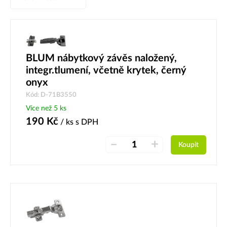
BLUM nábytkový závěs naložený,
integr.tlumení, včetně krytek, černý
onyx
Kód: D-71B3550
Více než 5 ks
190
Kč
/ ks
s DPH
–
+
Koupit