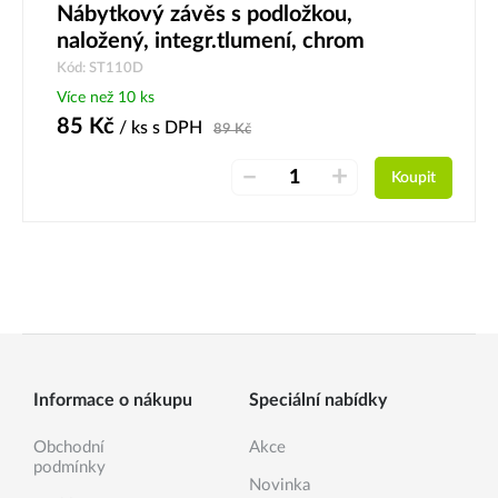
Nábytkový závěs s podložkou,
naložený, integr.tlumení, chrom
Kód: ST110D
Více než 10 ks
85
Kč
/ ks
s DPH
89
Kč
–
+
Koupit
Informace o nákupu
Speciální nabídky
Obchodní
Akce
podmínky
Novinka