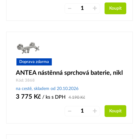
–
+
Koupit
Doprava zdarma
ANTEA nástěnná sprchová baterie, nikl
Kód: 3868
na cestě, skladem od 20.10.2026
3 775
Kč
/ ks
s DPH
4 190
Kč
–
+
Koupit