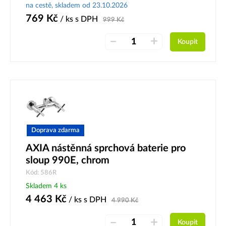
na cestě, skladem od 23.10.2026
769
Kč
/ ks
s DPH
999
Kč
–
+
Koupit
Doprava zdarma
AXIA nástěnná sprchová baterie pro
sloup 990E, chrom
Kód: 586R
Skladem 4 ks
4 463
Kč
/ ks
s DPH
4 990
Kč
–
+
Koupit