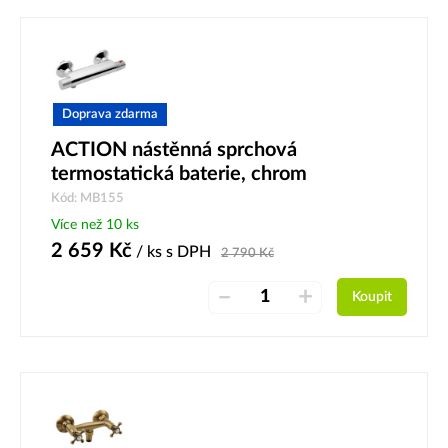
Doprava zdarma
ACTION nástěnná sprchová
termostatická baterie, chrom
Kód: MB155
Více než 10 ks
2 659
Kč
/ ks
s DPH
2 790
Kč
–
+
Koupit