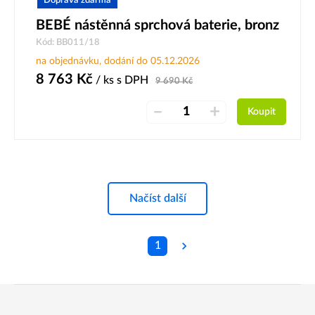
Doprava zdarma
BEBÉ nástěnná sprchová baterie, bronz
Kód: BB011/18
na objednávku, dodání do 05.12.2026
8 763
Kč
/ ks
s DPH
9 690
Kč
–
+
Koupit
Načíst další
1