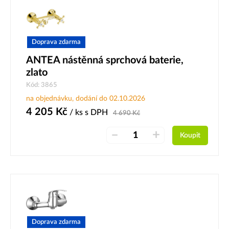
Doprava zdarma
ANTEA nástěnná sprchová baterie,
zlato
Kód: 3865
na objednávku, dodání do 02.10.2026
4 205
Kč
/ ks
s DPH
4 690
Kč
–
+
Koupit
Doprava zdarma