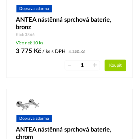
Doprava zdarma
ANTEA nástěnná sprchová baterie,
bronz
Kód: 3866
Více než 10 ks
3 775
Kč
/ ks
s DPH
4 190
Kč
–
+
Koupit
Doprava zdarma
ANTEA nástěnná sprchová baterie,
chrom