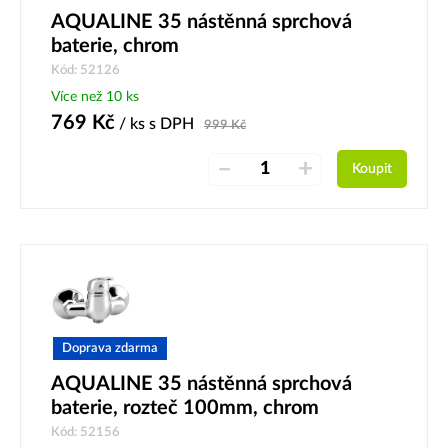
AQUALINE 35 nástěnná sprchová
baterie, chrom
Kód: 52126
Více než 10 ks
769
Kč
/ ks
s DPH
999
Kč
–
+
Koupit
Doprava zdarma
AQUALINE 35 nástěnná sprchová
baterie, rozteč 100mm, chrom
Kód: 52156