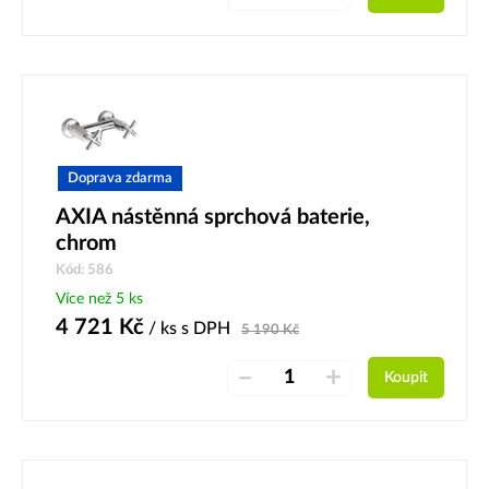
Doprava zdarma
AXIA nástěnná sprchová baterie,
chrom
Kód: 586
Více než 5 ks
4 721
Kč
/ ks
s DPH
5 190
Kč
–
+
Koupit