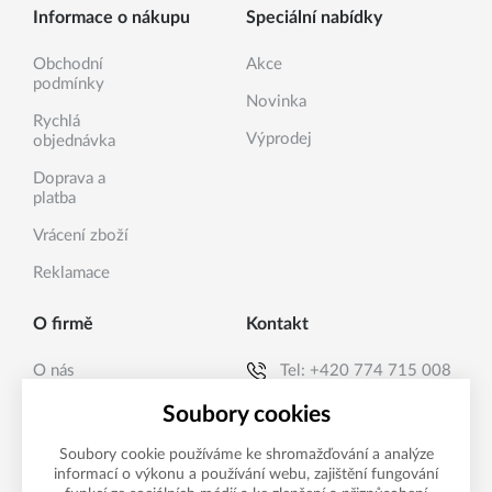
Informace o nákupu
Speciální nabídky
Obchodní
Akce
podmínky
Novinka
Rychlá
Výprodej
objednávka
Doprava a
platba
Vrácení zboží
Reklamace
O firmě
Kontakt
O nás
Tel:
+420 774 715 008
Kontakty
E-mail:
info@sanea.cz
Soubory cookies
Soubory cookie používáme ke shromažďování a analýze
informací o výkonu a používání webu, zajištění fungování
Možnosti platby