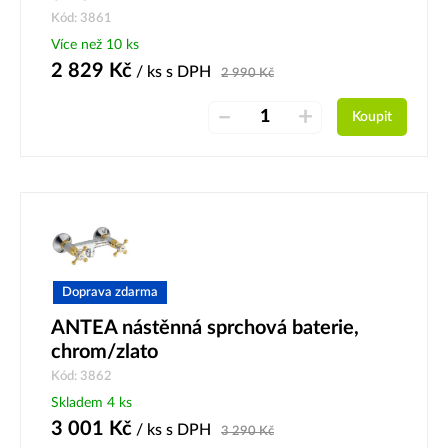
Kód: 3861
Více než 10 ks
2 829
Kč
/ ks
s DPH
2 990
Kč
–
+
Koupit
Doprava zdarma
ANTEA nástěnná sprchová baterie,
chrom/zlato
Kód: 3862
Skladem 4 ks
3 001
Kč
/ ks
s DPH
3 290
Kč