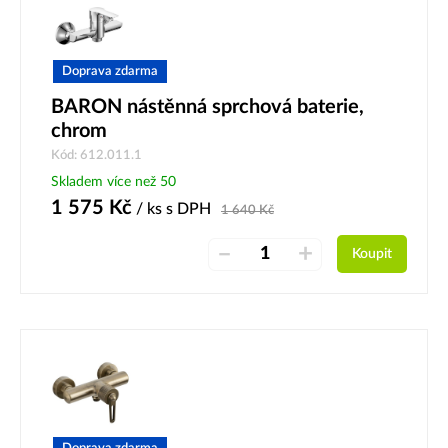
Doprava zdarma
BARON nástěnná sprchová baterie,
chrom
Kód: 612.011.1
Skladem více než 50
1 575
Kč
/ ks
s DPH
1 640
Kč
–
+
Koupit