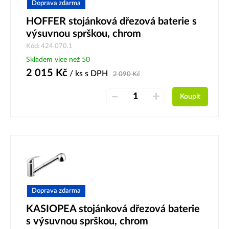
Doprava zdarma
HOFFER stojánková dřezová baterie s
výsuvnou sprškou, chrom
Kód: 424.070.1
Skladem více než 50
2 015
Kč
/ ks
s DPH
2 090
Kč
–
+
Koupit
Doprava zdarma
KASIOPEA stojánková dřezová baterie
s výsuvnou sprškou, chrom