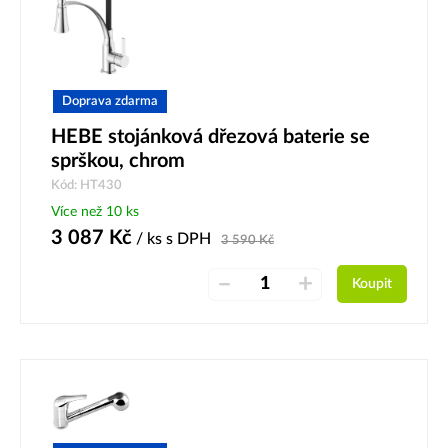
Doprava zdarma
HEBE stojánková dřezová baterie se
sprškou, chrom
Kód: HT430
Více než 10 ks
3 087
Kč
/ ks
s DPH
3 590
Kč
–
+
Koupit