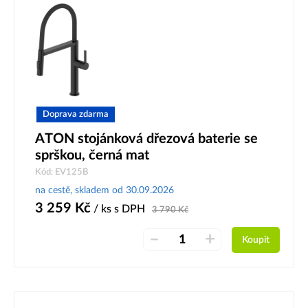
Doprava zdarma
ATON stojánková dřezová baterie se
sprškou, černá mat
Kód: EV125B
na cestě, skladem od 30.09.2026
3 259
Kč
/ ks
s DPH
3 790
Kč
–
+
Koupit