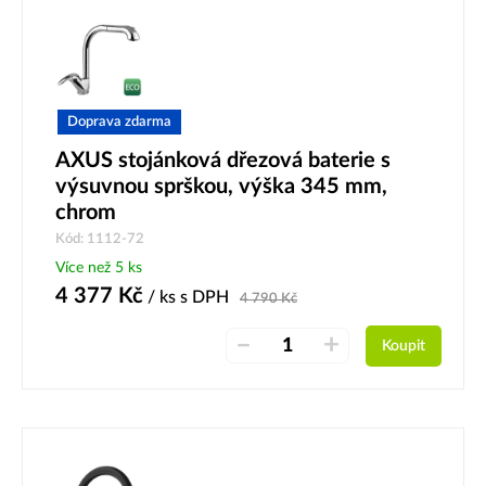
Doprava zdarma
AXUS stojánková dřezová baterie s
výsuvnou sprškou, výška 345 mm,
chrom
Kód: 1112-72
Více než 5 ks
4 377
Kč
/ ks
s DPH
4 790
Kč
–
+
Koupit