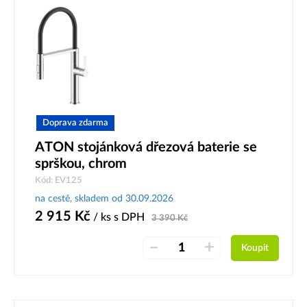
Doprava zdarma
ATON stojánková dřezová baterie se
sprškou, chrom
Kód: EV125
na cestě, skladem od 30.09.2026
2 915
Kč
/ ks
s DPH
3 390
Kč
–
+
Koupit