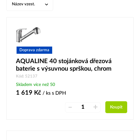
Název vzest.
Doprava zdarma
AQUALINE 40 stojánková dřezová
baterie s výsuvnou sprškou, chrom
Kód: 52137
Skladem více než 50
1 619
Kč
/ ks
s DPH
–
+
Koupit