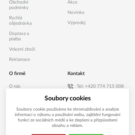
Obchodní
Akce
podmínky
Novinka
Rychlá
Výprodej
objednávka
Doprava a
platba
Vrácení zboží
Reklamace
O firmě
Kontakt
O nás
Tel:
+420 774 715 008
Kontakty
E-mail:
info@sanea.cz
Soubory cookies
Soubory cookie používáme ke shromažďování a analýze
informací o výkonu a používání webu, zajištění fungování
Možnosti platby
funkcí ze sociálních médií a ke zlepšení a přizpůsobení
obsahu a reklam.