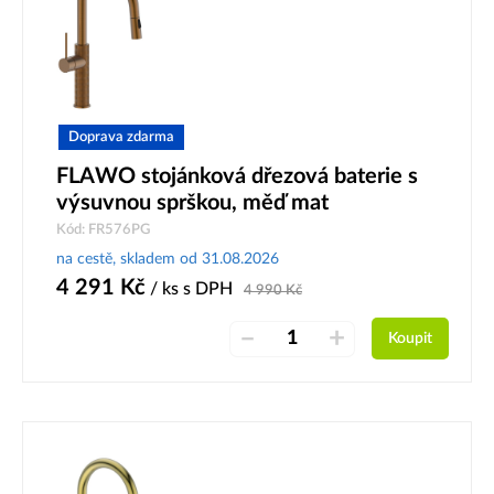
Doprava zdarma
FLAWO stojánková dřezová baterie s
výsuvnou sprškou, měď mat
Kód: FR576PG
na cestě, skladem od 31.08.2026
4 291
Kč
/ ks
s DPH
4 990
Kč
–
+
Koupit