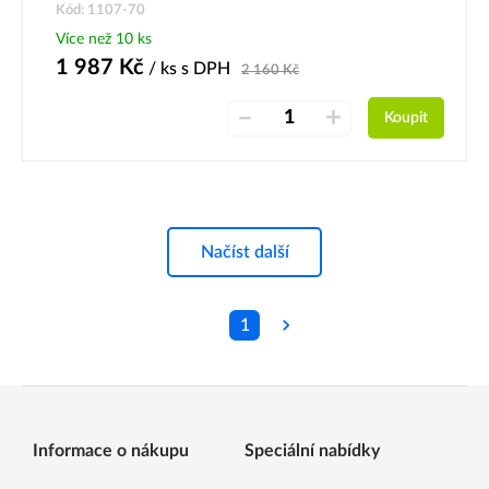
Kód: 1107-70
Více než 10 ks
1 987
Kč
/ ks
s DPH
2 160
Kč
–
+
Koupit
Načíst další
1
Informace o nákupu
Speciální nabídky