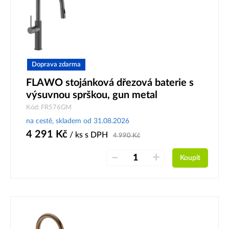
Doprava zdarma
FLAWO stojánková dřezová baterie s
výsuvnou sprškou, gun metal
Kód: FR576GM
na cestě, skladem od 31.08.2026
4 291
Kč
/ ks
s DPH
4 990
Kč
–
+
Koupit