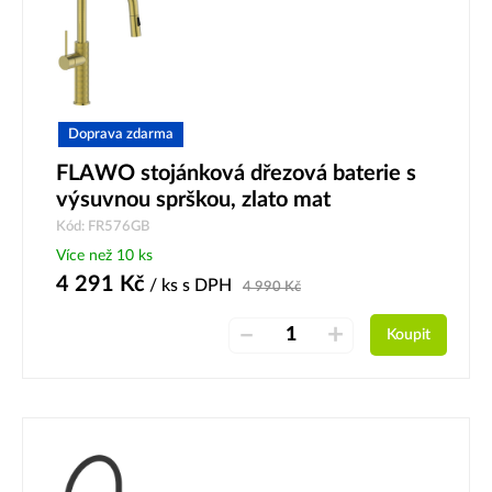
Doprava zdarma
FLAWO stojánková dřezová baterie s
výsuvnou sprškou, zlato mat
Kód: FR576GB
Více než 10 ks
4 291
Kč
/ ks
s DPH
4 990
Kč
–
+
Koupit