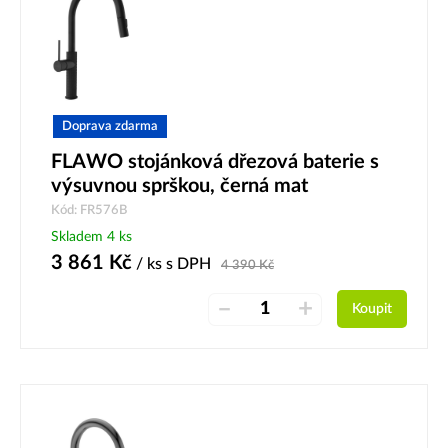
Doprava zdarma
FLAWO stojánková dřezová baterie s
výsuvnou sprškou, černá mat
Kód: FR576B
Skladem 4 ks
3 861
Kč
/ ks
s DPH
4 390
Kč
–
+
Koupit