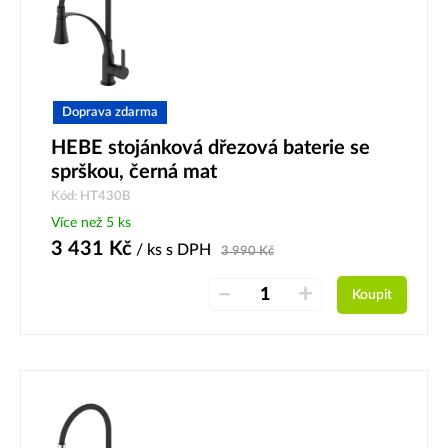
Doprava zdarma
HEBE stojánková dřezová baterie se
sprškou, černá mat
Kód: HT430B
Více než 5 ks
3 431
Kč
/ ks
s DPH
3 990
Kč
–
+
Koupit