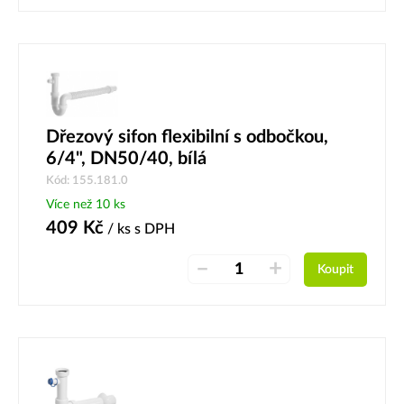
Dřezový sifon flexibilní s odbočkou,
6/4", DN50/40, bílá
Kód: 155.181.0
Více než 10 ks
409
Kč
/ ks
s DPH
–
+
Koupit