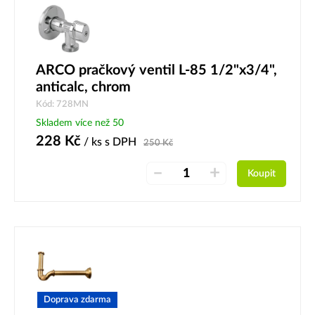
ARCO pračkový ventil L-85 1/2"x3/4",
anticalc, chrom
Kód: 728MN
Skladem více než 50
228
Kč
/ ks
s DPH
250
Kč
–
+
Koupit
Doprava zdarma