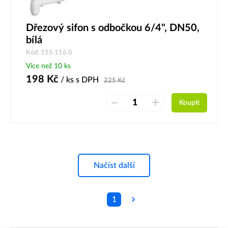
Dřezový sifon s odbočkou 6/4", DN50,
bílá
Kód: 155.116.0
Více než 10 ks
198
Kč
/ ks
s DPH
225
Kč
–
+
Koupit
Načíst další
1