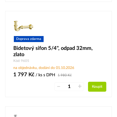
Doprava zdarma
Bidetový sifon 5/4", odpad 32mm,
zlato
Kód: 9605
na objednávku, dodání do 01.10.2026
1 797
Kč
/ ks
s DPH
1 980
Kč
–
+
Koupit