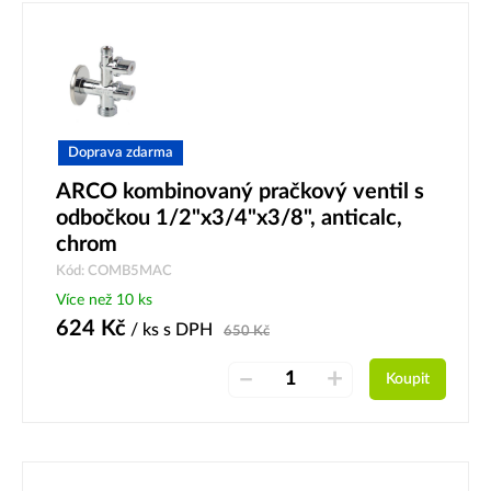
Doprava zdarma
ARCO kombinovaný pračkový ventil s
odbočkou 1/2"x3/4"x3/8", anticalc,
chrom
Kód: COMB5MAC
Více než 10 ks
624
Kč
/ ks
s DPH
650
Kč
–
+
Koupit