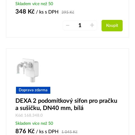
Skladem více než 50
348
Kč
/ ks
s DPH
395
Kč
–
+
Koupit
Doprava zdarma
DEXA 2 podomítkový sifon pro pračku
a sušičku, DN40 mm, bílá
Kód: 168.348.0
Skladem více než 50
876
Kč
/ ks
s DPH
1 045
Kč