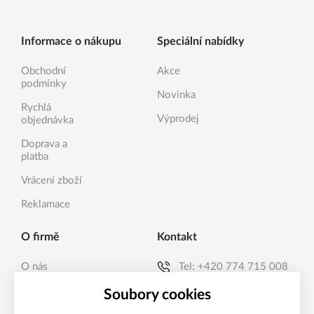
Informace o nákupu
Speciální nabídky
Obchodní
Akce
podmínky
Novinka
Rychlá
Výprodej
objednávka
Doprava a
platba
Vrácení zboží
Reklamace
O firmě
Kontakt
O nás
Tel:
+420 774 715 008
Kontakty
E-mail:
info@sanea.cz
Soubory cookies