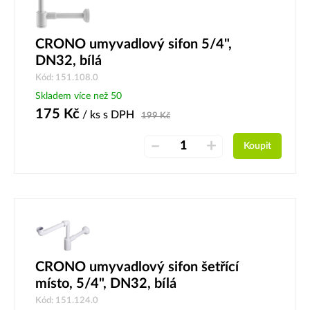
CRONO umyvadlový sifon 5/4",
DN32, bílá
Kód: 151.108.0
Skladem více než 50
175
Kč
/ ks
s DPH
199
Kč
–
+
Koupit
CRONO umyvadlový sifon šetřící
místo, 5/4", DN32, bílá
Kód: 151.124.0