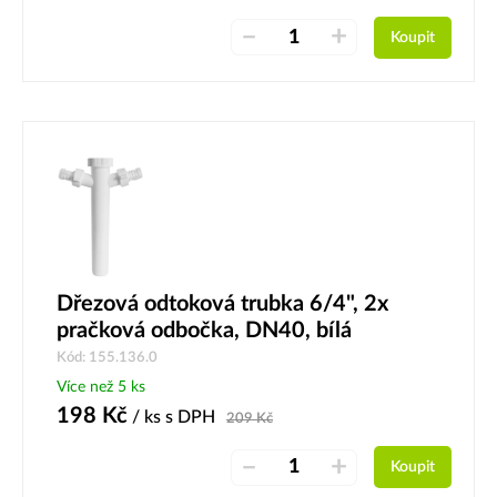
–
+
Koupit
Dřezová odtoková trubka 6/4", 2x
pračková odbočka, DN40, bílá
Kód: 155.136.0
Více než 5 ks
198
Kč
/ ks
s DPH
209
Kč
–
+
Koupit