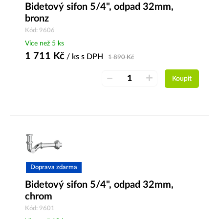
Bidetový sifon 5/4", odpad 32mm,
bronz
Kód: 9606
Více než 5 ks
1 711
Kč
/ ks
s DPH
1 890
Kč
–
+
Koupit
Doprava zdarma
Bidetový sifon 5/4", odpad 32mm,
chrom
Kód: 9601