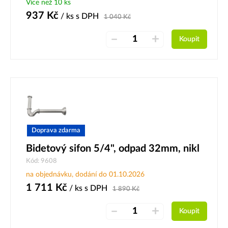
Více než 10 ks
937
Kč
/ ks
s DPH
1 040
Kč
–
+
Koupit
Doprava zdarma
Bidetový sifon 5/4", odpad 32mm, nikl
Kód: 9608
na objednávku, dodání do 01.10.2026
1 711
Kč
/ ks
s DPH
1 890
Kč
–
+
Koupit